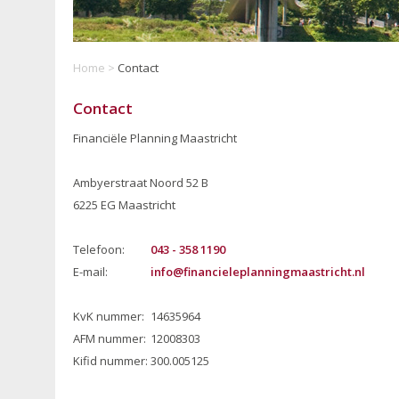
Home
>
Contact
Contact
Financiële Planning Maastricht
Ambyerstraat Noord 52 B
6225 EG Maastricht
Telefoon:
043 - 358 1190
E-mail:
info@financieleplanningmaastricht.nl
KvK nummer:
14635964
AFM nummer:
12008303
Kifid nummer:
300.005125