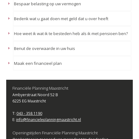
Bespaar belasting op uw vermogen
Bedenk wat u gaat doen met geld dat u over heeft
Hoe weet ik wat ik te besteden heb als ik met pensioen ben?
Benut de overwaarde in uw huis
Maak een financieel plan
Financiële Planning Maastricht
Ambyerstraat Noord 52 B
6225 EG Maastricht
T:
043 - 358 1190
E:
info@financieleplanningmaastricht.nl
Openingstijden Financiële Planning Maastricht